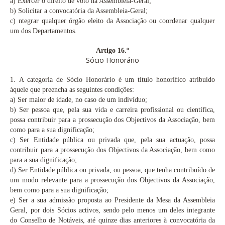
a)
Exercer o direito de voto na Assembleia-Geral;
b)
Solicitar a convocatória da Assembleia-Geral;
c)
ntegrar qualquer órgão eleito da Associação ou coordenar qualquer
um dos Departamentos.
Artigo 16.º
Sócio Honorário
1.
A categoria de Sócio Honorário é um título honorífico atribuído
àquele que preencha as seguintes condições:
a)
Ser maior de idade, no caso de um indivíduo;
b)
Ser pessoa que, pela sua vida e carreira profissional ou científica,
possa contribuir para a prossecução dos Objectivos da Associação, bem
como para a sua dignificação;
c)
Ser Entidade pública ou privada que, pela sua actuação, possa
contribuir para a prossecução dos Objectivos da Associação, bem como
para a sua dignificação;
d) Ser Entidade pública ou privada, ou pessoa, que tenha contribuído de
um modo relevante para a prossecução dos Objectivos da Associação,
bem como para a sua dignificação;
e)
Ser a sua admissão proposta ao Presidente da Mesa da Assembleia
Geral, por dois Sócios activos, sendo pelo menos um deles integrante
do Conselho de Notáveis, até quinze dias anteriores à convocatória da