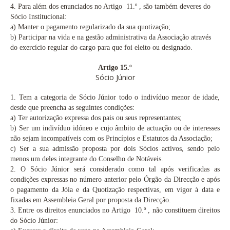
4.
Para além dos enunciados no Artigo 11.º
, são também deveres do
Sócio Institucional:
a)
Manter o pagamento regularizado da sua quotização;
b)
Participar na vida e na gestão administrativa da Associação através
do exercício regular do cargo para que foi eleito ou designado.
Artigo 15.º
Sócio Júnior
1.
Tem a categoria de Sócio Júnior todo o indivíduo menor de idade,
desde que preencha as seguintes condições:
a)
Ter autorização expressa dos pais ou seus representantes;
b)
Ser um indivíduo idóneo e cujo âmbito de actuação ou de interesses
não sejam incompatíveis com os Princípios e Estatutos da Associação;
c)
Ser a sua admissão proposta por dois Sócios activos, sendo pelo
menos um deles integrante do Conselho de Notáveis.
2.
O Sócio Júnior será considerado como tal após verificadas as
condições expressas no número anterior pelo Órgão da Direcção e após
o pagamento da Jóia e da Quotização respectivas, em vigor à data e
fixadas em Assembleia Geral por proposta da Direcção.
3.
Entre os direitos enunciados no Artigo 10.º
, não constituem direitos
do Sócio Júnior: