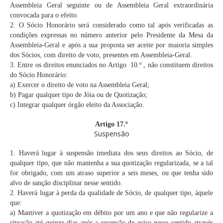
Assembleia Geral seguinte ou de Assembleia Geral extraordinária
convocada para o efeito.
2.
O Sócio Honorário será considerado como tal após verificadas as
condições expressas no número anterior pelo Presidente da Mesa da
Assembleia-Geral e após a sua proposta ser aceite por maioria simples
dos Sócios, com direito de voto, presentes em Assembleia-Geral.
3.
Entre os direitos enunciados no Artigo 10.º
, não constituem direitos
do Sócio Honorário:
a)
Exercer o direito de voto na Assembleia Geral;
b)
Pagar qualquer tipo de Jóia ou de Quotização;
c)
Integrar qualquer órgão eleito da Associação.
Artigo 17.º
Suspensão
1. Haverá lugar à suspensão imediata dos seus direitos ao Sócio, de
qualquer tipo, que não mantenha a sua quotização regularizada, se a tal
for obrigado, com um atraso superior a seis meses, ou que tenha sido
alvo de sanção disciplinar nesse sentido.
2.
Haverá lugar à perda da qualidade de Sócio, de qualquer tipo, àquele
que:
a)
Mantiver a quotização em débito por um ano e que não regularize a
situação até quinze dias após a recepção de aviso nesse sentido através