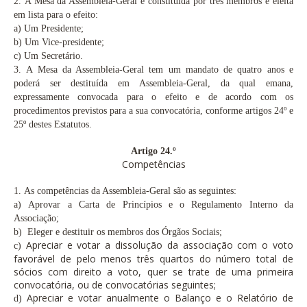
2.
A Mesa da Assembleia-Geral é constituída por três membros e eleita
em lista para o efeito:
a)
Um Presidente;
b)
Um Vice-presidente;
c)
Um Secretário.
3.
A Mesa da Assembleia-Geral tem um mandato de quatro anos e
poderá ser destituída em Assembleia-Geral, da qual emana,
expressamente convocada para o efeito e de acordo com os
procedimentos previstos para a sua convocatória, conforme artigos 24º e
25º destes Estatutos.
Artigo 24.º
Competências
1.
As competências da Assembleia-Geral são as seguintes:
a)
Aprovar a Carta de Princípios e o Regulamento Interno da
Associação;
b)
Eleger e destituir os membros dos Órgãos Sociais;
Apreciar e votar a dissolução da associação com o voto
c)
favorável de pelo menos três quartos do número total de
sócios com direito a voto, quer se trate de uma primeira
convocatória, ou de convocatórias seguintes;
Apreciar e votar anualmente o Balanço e o Relatório de
d)