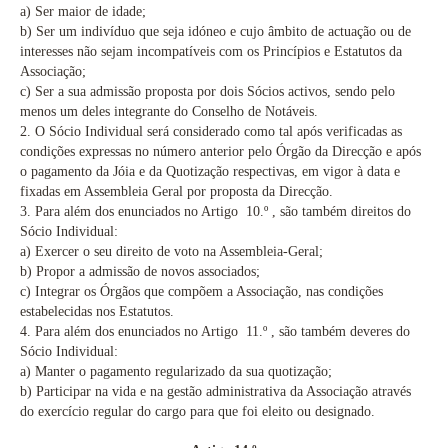
a) Ser maior de idade;
b)
Ser um indivíduo que seja idóneo e cujo âmbito de actuação ou de
interesses não sejam incompatíveis com os Princípios e Estatutos da
Associação;
c)
Ser a sua admissão proposta por dois Sócios activos, sendo pelo
menos um deles integrante do Conselho de Notáveis.
2.
O Sócio Individual será considerado como tal após verificadas as
condições expressas no número anterior pelo Órgão da Direcção e após
o pagamento da Jóia e da Quotização respectivas, em vigor à data e
fixadas em Assembleia Geral por proposta da Direcção.
3.
Para além dos enunciados no Artigo 10.º
, são também direitos do
Sócio Individual:
a) Exercer o seu direito de voto na Assembleia-Geral;
b)
Propor a admissão de novos associados;
c)
Integrar os Órgãos que compõem a Associação, nas condições
estabelecidas nos Estatutos.
4.
Para além dos enunciados no Artigo 11.º
, são também deveres do
Sócio Individual:
a)
Manter o pagamento regularizado da sua quotização;
b)
Participar na vida e na gestão administrativa da Associação através
do exercício regular do cargo para que foi eleito ou designado.