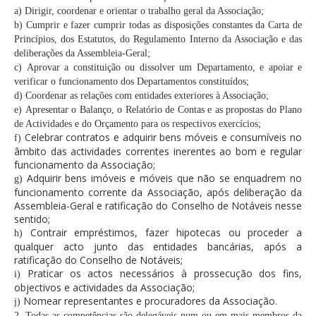
a)
Dirigir, coordenar e orientar o trabalho geral da Associação;
b)
Cumprir e fazer cumprir todas as disposições constantes da Carta de
Princípios, dos Estatutos, do Regulamento Interno da Associação e das
deliberações da Assembleia-Geral;
c)
Aprovar a constituição ou dissolver um Departamento, e apoiar e
verificar o funcionamento dos Departamentos constituídos;
d)
Coordenar as relações com entidades exteriores à Associação;
e)
Apresentar o Balanço, o Relatório de Contas e as propostas do Plano
de Actividades e do Orçamento para os respectivos exercícios;
Celebrar contratos e adquirir bens móveis e consumíveis no
f)
âmbito das actividades correntes inerentes ao bom e regular
funcionamento da Associação;
Adquirir bens imóveis e móveis que não se enquadrem no
g)
funcionamento corrente da Associação, após deliberação da
Assembleia-Geral e ratificação do Conselho de Notáveis nesse
sentido;
Contrair empréstimos, fazer hipotecas ou proceder a
h)
qualquer acto junto das entidades bancárias, após a
ratificação do Conselho de Notáveis;
Praticar os actos necessários à prossecução dos fins,
i)
objectivos e actividades da Associação;
Nomear representantes e procuradores da Associação.
j)
2.
Todas as competências são delegáveis num ou em mais membros da