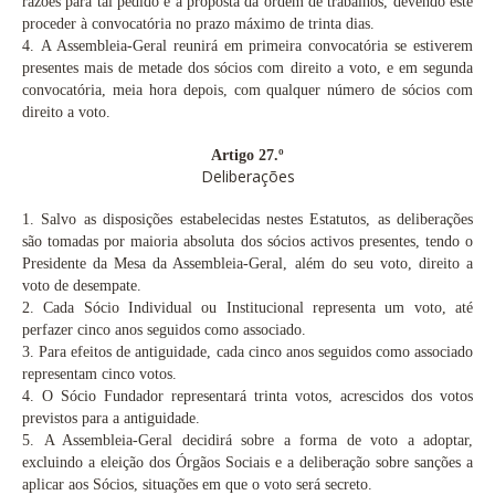
razões para tal pedido e a proposta da ordem de trabalhos, devendo este
proceder à convocatória no prazo máximo de trinta dias.
4.
A Assembleia-Geral reunirá em primeira convocatória se estiverem
presentes mais de metade dos sócios com direito a voto, e em segunda
convocatória, meia hora depois, com qualquer número de sócios com
direito a voto.
Artigo 27.º
Deliberações
1.
Salvo as disposições estabelecidas nestes Estatutos, as deliberações
são tomadas por maioria absoluta dos sócios activos presentes, tendo o
Presidente da Mesa da Assembleia-Geral, além do seu voto, direito a
voto de desempate.
2.
Cada Sócio Individual ou Institucional representa um voto, até
perfazer cinco anos seguidos como associado.
3.
Para efeitos de antiguidade, cada cinco anos seguidos como associado
representam cinco votos.
4.
O Sócio Fundador representará trinta votos, acrescidos dos votos
previstos para a antiguidade.
5.
A Assembleia-Geral decidirá sobre a forma de voto a adoptar,
excluindo a eleição dos Órgãos Sociais e a deliberação sobre sanções a
aplicar aos Sócios, situações em que o voto será secreto.